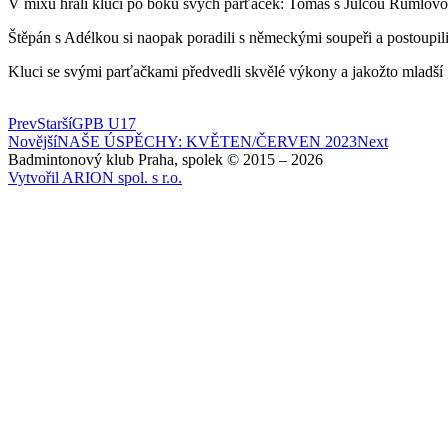
V mixu hráli kluci po boku svých parťaček: Tomáš s Julčou Rumlovou
Štěpán s Adélkou si naopak poradili s německými soupeři a postoupi
Kluci se svými parťačkami předvedli skvělé výkony a jakožto mladší
Prev
Starší
GPB U17
Novější
NAŠE ÚSPĚCHY: KVĚTEN/ČERVEN 2023
Next
Badmintonový klub Praha, spolek © 2015 – 2026
Vytvořil ARION spol. s r.o.