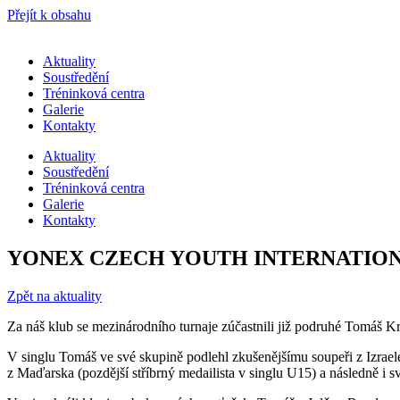
Přejít k obsahu
Aktuality
Soustředění
Tréninková centra
Galerie
Kontakty
Aktuality
Soustředění
Tréninková centra
Galerie
Kontakty
YONEX CZECH YOUTH INTERNATION
Zpět na aktuality
Za náš klub se mezinárodního turnaje zúčastnili již podruhé Tomáš Kre
V singlu Tomáš ve své skupině podlehl zkušenějšímu soupeři z Izrael
z Maďarska (pozdější stříbrný medailista v singlu U15) a následně i 