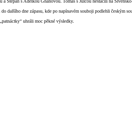
 a Štěpán s Adélkou Gnanovou. Tomáš s Julčou nestačili na Slvensko-
li do dalšího dne zápasu, kde po napínavém souboji podlehli českým s
 „patnáctky“ uhráli moc pěkné výsledky.