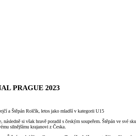
AL PRAGUE 2023
jčí a Štěpán Rolčík, letos jako mladší v kategorii U15
e, následně si však hravě poradil s českým soupeřem. Štěpán ve své sk
svému silnějšímu krajanovi z Česka.