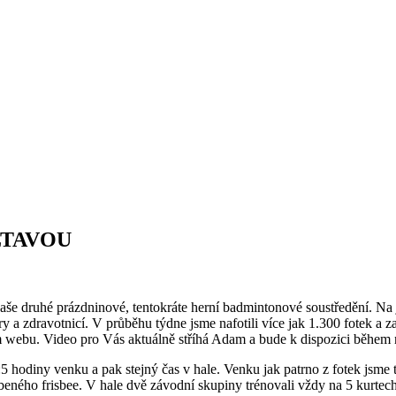
LTAVOU
še druhé prázdninové, tentokráte herní badmintonové soustředění. Na j
a zdravotnicí. V průběhu týdne jsme nafotili více jak 1.300 fotek a z
m webu. Video pro Vás aktuálně stříhá Adam a bude k dispozici během 
hodiny venku a pak stejný čas v hale. Venku jak patrno z fotek jsme t
ného frisbee. V hale dvě závodní skupiny trénovali vždy na 5 kurtech v