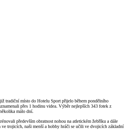
iž tradiční místo do Hotelu Sport přijelo během pondělního
aznamenali přes 1 hodinu videa. Výběr nejlepších 343 fotek z
několika málo dní.
rénovali především obratnost nohou na atletickém žebříku a dále
e trojicích, naši menší a hobby hráči se učili ve dvojicích základní