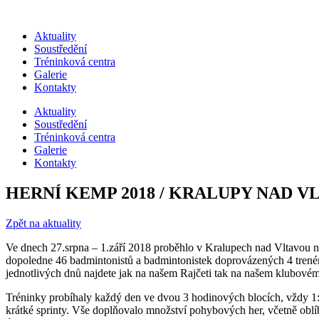
Přejít
k
Aktuality
obsahu
Soustředění
Tréninková centra
Galerie
Kontakty
Aktuality
Soustředění
Tréninková centra
Galerie
Kontakty
HERNÍ KEMP 2018 / KRALUPY NAD V
Zpět na aktuality
Ve dnech 27.srpna – 1.září 2018 proběhlo v Kralupech nad Vltavou na
dopoledne 46 badmintonistů a badmintonistek doprovázených 4 trenéry 
jednotlivých dnů najdete jak na našem Rajčeti tak na našem klubové
Tréninky probíhaly každý den ve dvou 3 hodinových blocích, vždy 1:5 
krátké sprinty. Vše doplňovalo množství pohybových her, včetně oblíbe