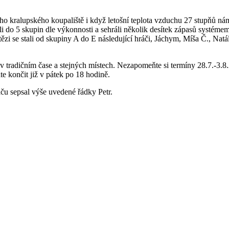
 kralupského koupaliště i když letošní teplota vzduchu 27 stupňů nám 
lili do 5 skupin dle výkonnosti a sehráli několik desítek zápasů systém
tězi se stali od skupiny A do E následující hráči, Jáchym, Míša Č., N
u v tradičním čase a stejných místech. Nezapomeňte si termíny 28.7.-3.
te končit již v pátek po 18 hodině.
lču sepsal výše uvedené řádky Petr.