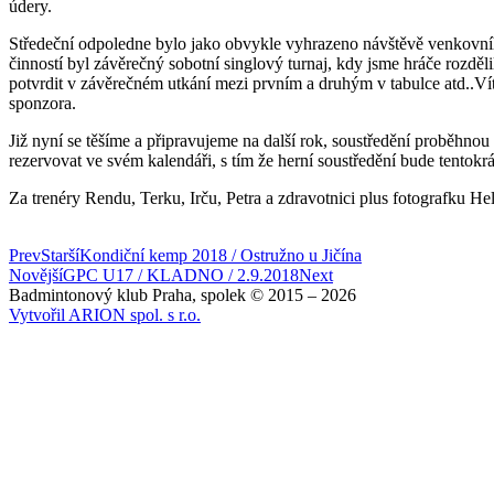
údery.
Středeční odpoledne bylo jako obvykle vyhrazeno návštěvě venkovního
činností byl závěrečný sobotní singlový turnaj, kdy jsme hráče rozdě
potvrdit v závěrečném utkání mezi prvním a druhým v tabulce atd..Ví
sponzora.
Již nyní se těšíme a připravujeme na další rok, soustředění proběhno
rezervovat ve svém kalendáři, s tím že herní soustředění bude tentokrá
Za trenéry Rendu, Terku, Irču, Petra a zdravotnici plus fotografku He
Prev
Starší
Kondiční kemp 2018 / Ostružno u Jičína
Novější
GPC U17 / KLADNO / 2.9.2018
Next
Badmintonový klub Praha, spolek © 2015 – 2026
Vytvořil ARION spol. s r.o.