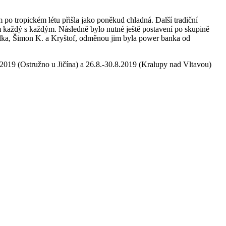
po tropickém létu přišla jako poněkud chladná. Další tradiční
em každý s každým. Následně bylo nutné ještě postavení po skupině
atálka, Šimon K. a Kryštof, odměnou jim byla power banka od
8.2019 (Ostružno u Jičína) a 26.8.-30.8.2019 (Kralupy nad Vltavou)