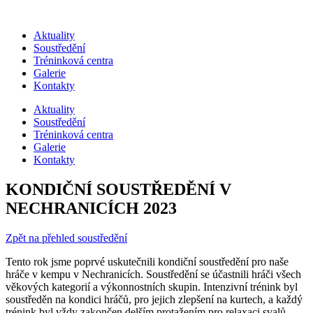
Přejít
k
Aktuality
obsahu
Soustředění
Tréninková centra
Galerie
Kontakty
Aktuality
Soustředění
Tréninková centra
Galerie
Kontakty
KONDIČNÍ SOUSTŘEDĚNÍ V
NECHRANICÍCH 2023
Zpět na přehled soustředění
Tento rok jsme poprvé uskutečnili kondiční soustředění pro naše
hráče v kempu v Nechranicích. Soustředění se účastnili hráči všech
věkových kategorií a výkonnostních skupin. Intenzivní trénink byl
soustředěn na kondici hráčů, pro jejich zlepšení na kurtech, a každý
trénink byl vždy zakončen delším protažením pro relaxaci svalů.