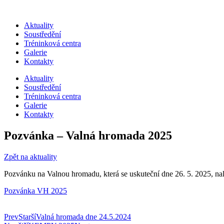
Přejít
k
Aktuality
obsahu
Soustředění
Tréninková centra
Galerie
Kontakty
Aktuality
Soustředění
Tréninková centra
Galerie
Kontakty
Pozvánka – Valná hromada 2025
Zpět na aktuality
Pozvánku na Valnou hromadu, která se uskuteční dne 26. 5. 2025, nal
Pozvánka VH 2025
Prev
Starší
Valná hromada dne 24.5.2024